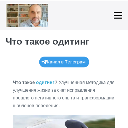
Skip
to
content
Me
To
Что такое одитинг
Канал в Телеграм
Что такое
одитинг
?
Улучшенная методика для
улучшения жизни за счет исправления
прошлого негативного опыта и трансформации
шаблонов поведения.