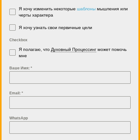
Я хочу изменить некоторые
шаблоны
мышления или
черты характера
Я хочу узнать свои первичные цели
Checkbox
Я полагаю, что
Духовный Процессинг
может помочь
мне
Ваше Имя:
*
Email:
*
WhatsApp