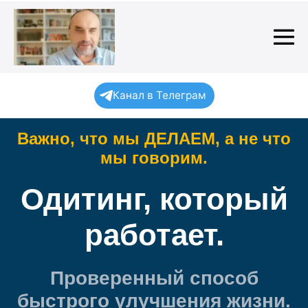
Skip
to
content
Me
To
Канал в Телеграм
Важно, что мы ДЕЛАЕМ, а не что
мы говорим.
Одитинг, который
работает.
Проверенный способ
быстрого улучшения жизни.