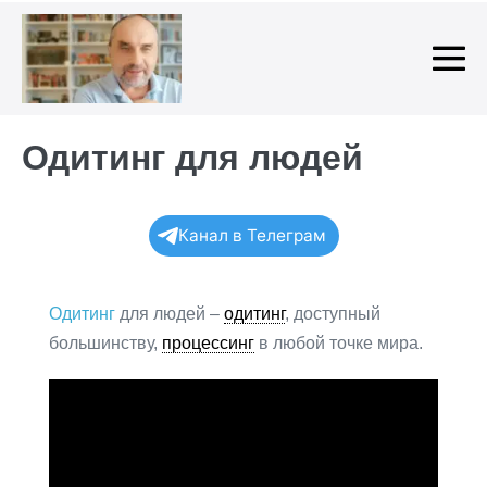
Skip
to
content
Me
To
Одитинг для людей
Канал в Телеграм
Одитинг
для людей –
одитинг
, доступный
большинству,
процессинг
в любой точке мира.