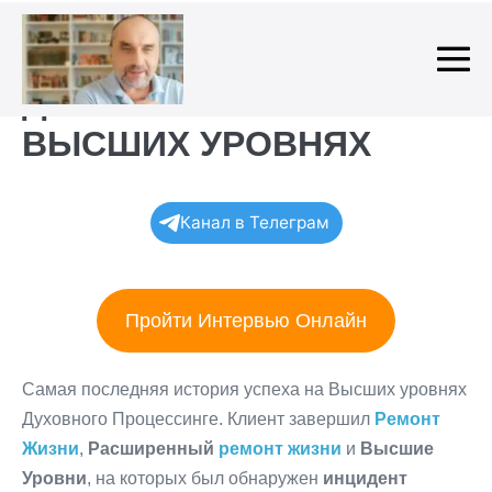
Skip
to
content
Me
ДОСТИЖЕНИЯ НА
To
ВЫСШИХ УРОВНЯХ
Канал в Телеграм
Пройти Интервью Онлайн
Самая последняя история успеха на Высших уровнях
Духовного Процессинге. Клиент завершил
Ремонт
Жизни
,
Расширенный
ремонт жизни
и
Высшие
Уровни
, на которых был обнаружен
инцидент