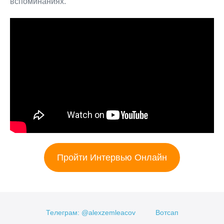
вспоминаниях.
Пройти Интервью Онлайн
Телеграм: @alexzemleacov
Вотсап