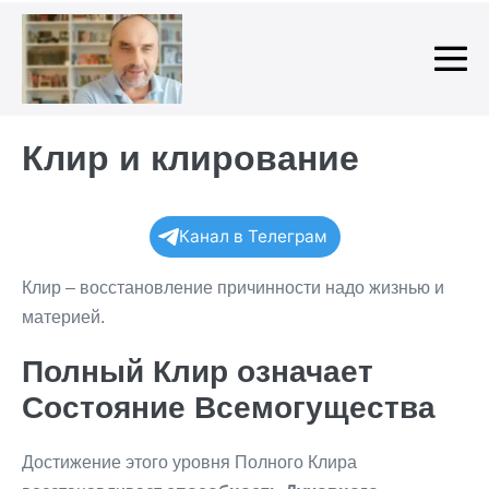
Skip
to
content
Me
To
Клир и клирование
Канал в Телеграм
Клир – восстановление причинности надо жизнью и
материей.
Полный Клир означает
Состояние Всемогущества
Достижение этого уровня Полного Клира