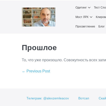
Skip
Одитинг
Тест Сп
to
content
Мост ЛРХ
Клиров
Просветление
Блог
Прошлое
То, что уже произошло. Совокупность всех зап
Post
← Previous Post
Navigation
Телеграм: @alexzemleacov
Вотсап
Скай