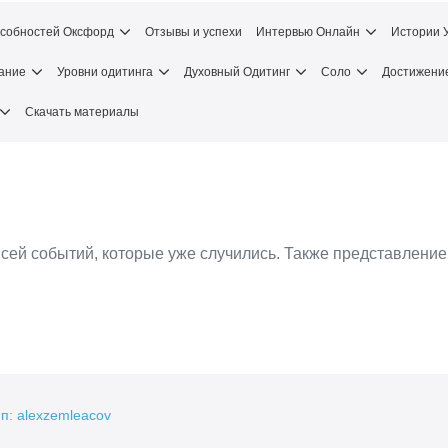
особностей Оксфорд
Отзывы и успехи
Интервью Онлайн
Истории 
ание
Уровни одитинга
Духовный Одитинг
Соло
Достижени
Скачать материалы
исей событий, которые уже случились. Также представление
п: alexzemleacov