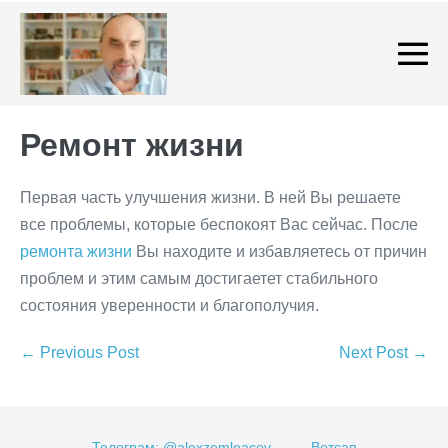
Skip
to
content
Me
To
Ремонт жизни
Первая часть улучшения жизни. В ней Вы решаете
все проблемы, которые беспокоят Вас сейчас. После
ремонта жизни
Вы находите и избавляетесь от причин
проблем и этим самым достигаетет стабильного
состояния уверенности и благополучия.
Post
← Previous Post
Next Post →
Navigation
Телеграм: @alexzemleacov
Вотсап