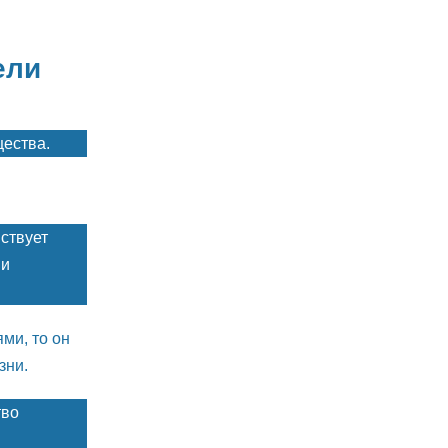
ели
щества.
ствует
ни
ми, то он
зни.
тво