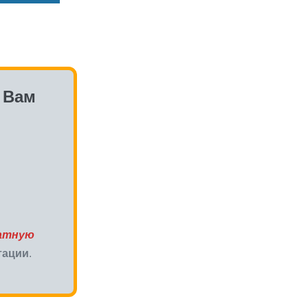
 Вам
атную
тации
.