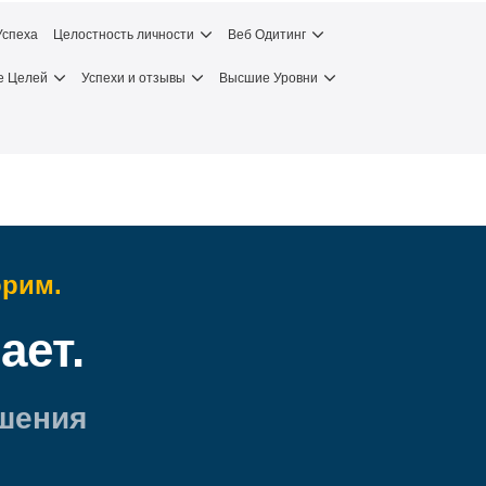
Успеха
Целостность личности
Веб Одитинг
е Целей
Успехи и отзывы
Высшие Уровни
орим.
ает.
шения