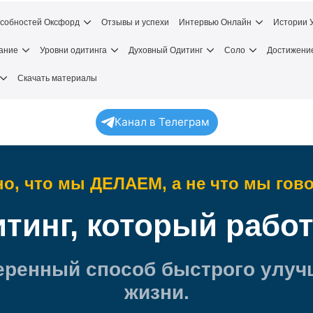
особностей Оксфорд
Отзывы и успехи
Интервью Онлайн
Истории 
ание
Уровни одитинга
Духовный Одитинг
Соло
Достижени
Скачать материалы
Канал в Телеграм
о, что мы ДЕЛАЕМ, а не что мы гов
тинг, который работ
еренный способ быстрого улуч
жизни.