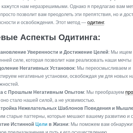
 кажутся нам неразрешимыми. Однако я предлагаю вам мет
просто позволит вам преодолеть эти препятствия, но и дос
ясности и освобождения. Этот метод —
одитинг
.
вые Аспекты Одитинга:
ановление Уверенности и Достижение Целей
: Мы ищем 
енней силе, которая позволит нам реализовать наши мечты 
оление Негативных Установок
: Мы переосмысливаем и
ктируем негативные установки, освобождая ум для новых н
жностей.
та с Прошлым Негативным Опытом
: Мы преобразуем
пр
 оно стало нашей силой, а не уязвимостью.
стройка Нежелательных Шаблонов Поведения и Мышл
им старые паттерны, которые мешают вашему развитию и с
ытие Истинной
Цели
в Жизни
: Мы поможем вам обнаружи
ное предназначение и путь к его осуществлению.