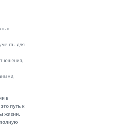
ть в
рументы для
отношения,
вными,
ии к
это путь к
ы жизни.
 полную