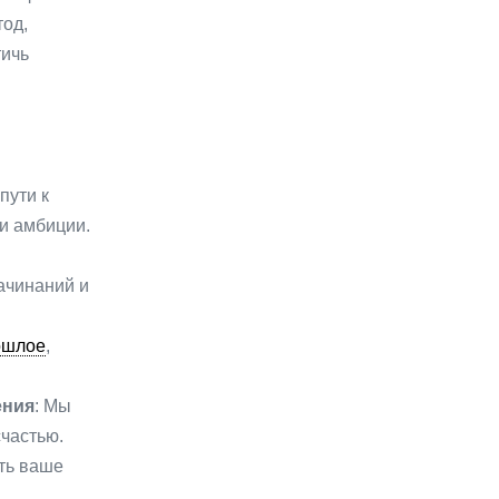
од,
тичь
пути к
и амбиции.
ачинаний и
ошлое
,
ения
: Мы
частью.
ть ваше