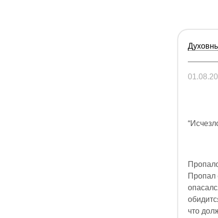
Духовны
01.08.2
“Исчезл
Пропало 
Пропал 
опасался
обидится
что дол