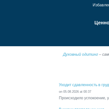
Избавле
Ценно
Духовный одитинг
– сам
Уходит сдавленность в гру
on 05.08.2026 at 00:37
Происходило успокоение, у