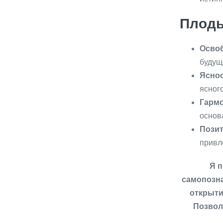
Плоды
Осво
будущ
Яснос
ясног
Гармо
основ
Пози
привл
Я п
самопозна
открыти
Позвол