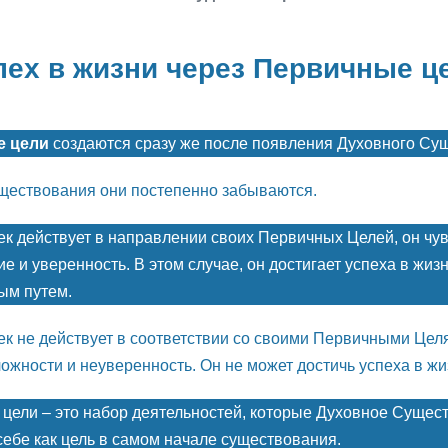
пех в жизни через Первичные ц
е цели
создаются сразу же после появления Духовного Су
ществования они постепенно забываются.
ек действует в направлении своих Первичных Целей, он чув
е и уверенность. В этом случае, он достигает успеха в жиз
ым путем.
ек не действует в соответствии со своими Первичными Целя
ожности и неуверенность. Он не может достичь успеха в жи
цели – это набор деятельностей, которые Духовное Сущес
себе как цель в самом начале существования.