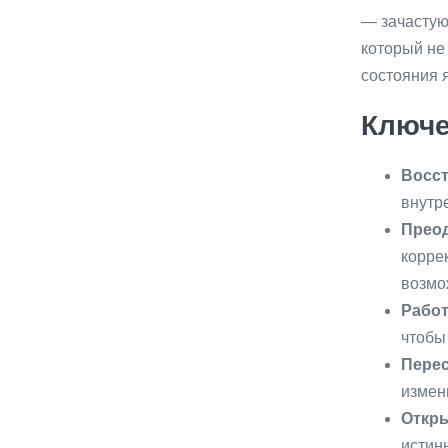
— зачастую
который не 
состояния 
Ключе
Восст
внутр
Преод
корре
возмо
Рабо
чтобы
Пере
измен
Откр
истин