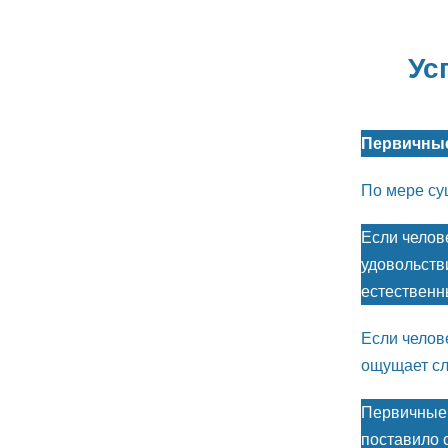
Ус
Первичны
По мере су
Если челов
удовольстви
естественн
Если челов
ощущает сл
Первичные 
поставило 