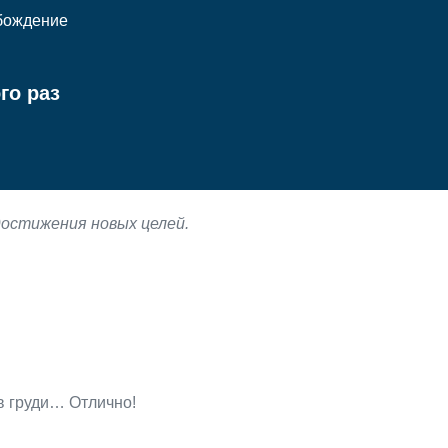
бождение
го раз
остижения новых целей.
в груди… Отлично!