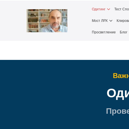
Skip
Одитинг
Тест Сп
to
content
Мост ЛРХ
Клиров
Просветление
Блог
Важн
Оди
Пров