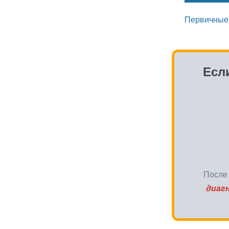
Первичные 
Есл
После
диаг