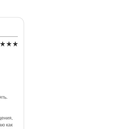
ять.
щения,
аю как